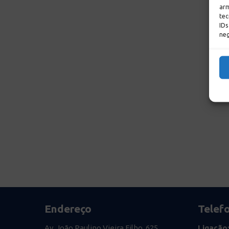
arm
tec
IDs
neg
Endereço
Telef
Av. João Paulino Vieira Filho, 625
Ligação