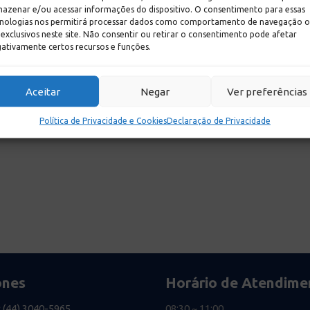
azenar e/ou acessar informações do dispositivo. O consentimento para essas
nologias nos permitirá processar dados como comportamento de navegação 
 exclusivos neste site. Não consentir ou retirar o consentimento pode afetar
ativamente certos recursos e funções.
Aceitar
Negar
Ver preferências
Política de Privacidade e Cookies
Declaração de Privacidade
ones
Horário de Atendime
:
(44) 3040-5965
08:30 ~ 11:00