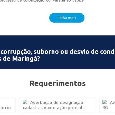
 processo de colonização do Paraná ao capital
Saiba mais
 corrupção, suborno ou desvio de con
s de Maringá?
Requerimentos
Averbação de designação
Av
órcio
cadastral, numeração predial ...
RG