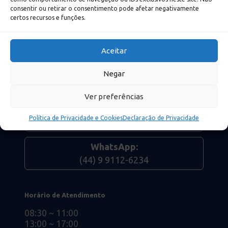
consentir ou retirar o consentimento pode afetar negativamente
Av. João Paulino Vieira Filho, 625
certos recursos e funções.
Torre 2, Sala 803, Novo Centro
Maringá-PR
Aceitar
Política de privacidade
Negar
Telefones
Ver preferências
Ligação:
Política de Privacidade e Cookies
Declaração de Privacidade
(44) 3040-5965
WhatsApp:
(44) 9 9112-6234
Horário de Atendimento
08:30 ~ 11:00
13:00 ~ 17:00