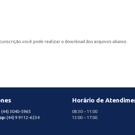
cunscrição você pode realizar o download dos arquivos abaixo.
ones
Horário de Atendime
:
(44) 3040-5965
08:30 ~ 11:00
pp:
(44) 9 9112-6234
13:00 ~ 17:00